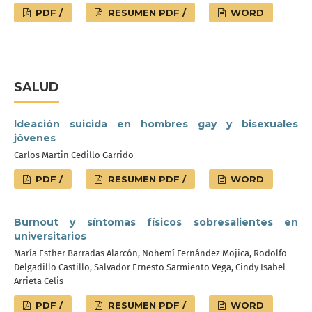
PDF /
RESUMEN PDF /
WORD
SALUD
Ideación suicida en hombres gay y bisexuales
jóvenes
Carlos Martin Cedillo Garrido
PDF /
RESUMEN PDF /
WORD
Burnout y síntomas físicos sobresalientes en
universitarios
María Esther Barradas Alarcón, Nohemí Fernández Mojica, Rodolfo
Delgadillo Castillo, Salvador Ernesto Sarmiento Vega, Cindy Isabel
Arrieta Celis
PDF /
RESUMEN PDF /
WORD