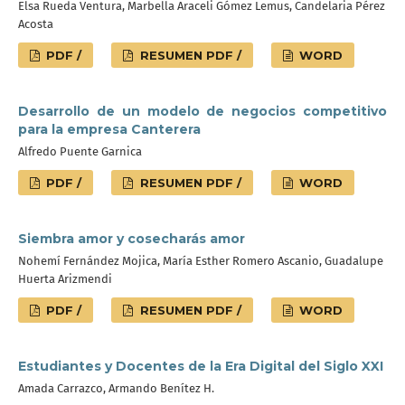
Elsa Rueda Ventura, Marbella Araceli Gómez Lemus, Candelaria Pérez
Acosta
PDF /
RESUMEN PDF /
WORD
Desarrollo de un modelo de negocios competitivo
para la empresa Canterera
Alfredo Puente Garnica
PDF /
RESUMEN PDF /
WORD
Siembra amor y cosecharás amor
Nohemí Fernández Mojica, María Esther Romero Ascanio, Guadalupe
Huerta Arizmendi
PDF /
RESUMEN PDF /
WORD
Estudiantes y Docentes de la Era Digital del Siglo XXI
Amada Carrazco, Armando Benítez H.