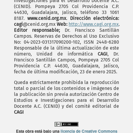
Investigaciones para el Desarrollo Docente A.C.
(CENID). Pompeya 2705 Col Providencia C.P.
44630, Guadalajara, Jalisco, teléfono 33 1061
8187.
www.cenid.org.mx
.
Dirección electrónica:
cagi
@cenid.org.mx
Web:
http://www.cagi.org.mx
.
Editor responsable;
Dr. Francisco Santillán
Campos. Reservas de Derechos al Uso Exclusivo
No: 04-2023-031317090200-102, ISSN 2448-6280
Responsable de la última actualización de este
número, Unidad de informática
CAGI
, Dr.
Francisco Santillán Campos, Pompeya 2705 Col
Providencia C.P. 44630, Guadalajara, Jalisco,
fecha de última modificación, 23 de enero 2025.
Queda estrictamente prohibida la reproducción
total o parcial de los contenidos e imágenes de
la publicación sin previa autorización Centro de
Estudios e Investigaciones para el Desarrollo
Docente A.C. (CENID) y del comité editorial de
CAGI
Esta obra está bajo una
licencia de Creative Commons