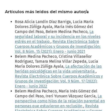
Artículos más leídos del mismo autor/a
Rosa Alicia Landín Díaz Barriga, Lucía María
Dolores Zúñiga Ayala, María Inés Gómez del
Campo del Paso, Belem Medina Pacheco,
La
seguridad laboral y su incidencia en los niveles
estrés en el trabajo
,
Revista Electrónica Sobre
Cuerpos Académicos y Grupos de Investigación:
Vol. 8 Núm. 15 (2021): Enero - Junio 2021
Belem Medina Pacheco, Cristina Villaseñor
Rodríguez, Tamara Melina Villar Zepeda, Lucia
María Dolores Zúñiga Ayala,
La afectación de las
heridas psicológicas en la vida universitaria
,
Revista Electrónica Sobre Cuerpos Académicos y
Grupos de Investigación: Vol. 9 Núm. 17 (2022):
Enero - Junio 2022
Belem Medina Pacheco, María Inés Gómez del
Campo del Paso, Ireri Yunuen Vázquez García,
La
perspectiva como hijos de la relación parental en
personas que estuvieron en reclusión
,
Revista
Electrónica Sobre Cuerpos Académicos y Grupos