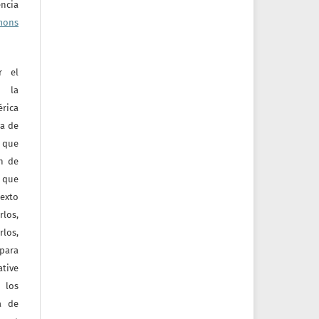
ncia
mons
r el
e la
érica
va de
o que
ón de
 que
texto
rlos,
los,
 para
tive
 los
a de