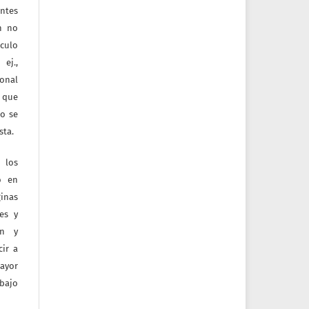
entes
ón no
culo
ej.,
ional
e que
jo se
sta.
 los
o en
inas
tes y
ón y
ir a
mayor
bajo