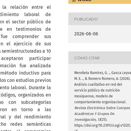
 la relación entre el
dimiento laboral de
PUBLICADO
en el sector público de
e en testimonios de
2026-06-06
o fue comprender sus
en el ejercicio de sus
as semiestructuradas a 10
CÓMO CITAR
ceptaron participar
rmación fue analizada
n método inductivo para
Mendieta Ramírez, G. ., Gasca Leyva
M. E. ., & Romero Romero, A. (2026).
los con estudios previos
Análisis cualitativo en red del
nto laboral. Durante la
servicio público de nutrición
códigos, organizados en
mexiquense, modelo de
no con subcategorías
comportamiento organizacional.
Revista Electrónica Sobre Cuerpos
raron en torno a las
Académicos Y Grupos De
nal y del rendimiento
Investigación
,
13
(25).
ocho redes semánticas
https://doi.org/10.23913/cagi.v13i25.