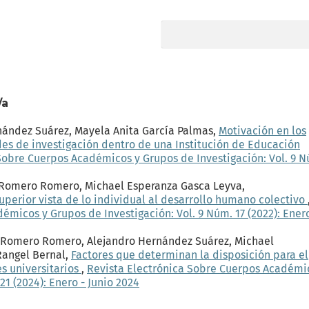
/a
nández Suárez, Mayela Anita García Palmas,
Motivación en los
ades de investigación dentro de una Institución de Educación
Sobre Cuerpos Académicos y Grupos de Investigación: Vol. 9 
li Romero Romero, Michael Esperanza Gasca Leyva,
uperior vista de lo individual al desarrollo humano colectivo
micos y Grupos de Investigación: Vol. 9 Núm. 17 (2022): Enero
i Romero Romero, Alejandro Hernández Suárez, Michael
Rangel Bernal,
Factores que determinan la disposición para el
s universitarios
,
Revista Electrónica Sobre Cuerpos Académi
21 (2024): Enero - Junio 2024