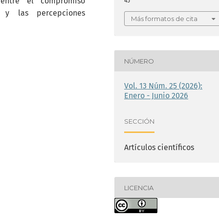
n entre el compromiso
45
l y las percepciones
Más formatos de cita
NÚMERO
Vol. 13 Núm. 25 (2026):
Enero - Junio 2026
SECCIÓN
Artículos científicos
LICENCIA