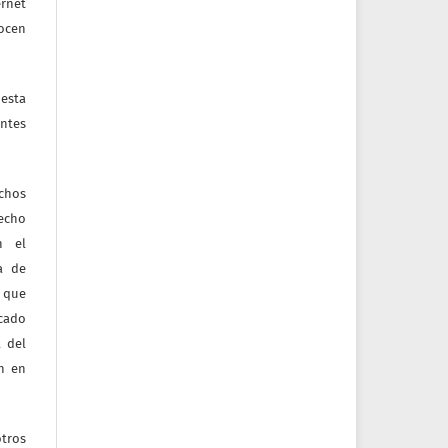
ernet
nocen
esta
ntes
echos
recho
n el
ia de
 que
icado
 del
ón en
tros