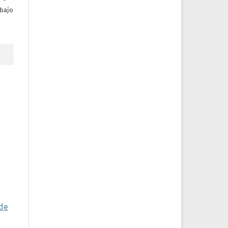
bajo
de