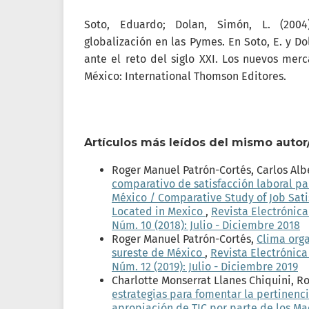
Soto, Eduardo; Dolan, Simón, L. (200
globalización en las Pymes. En Soto, E. y Do
ante el reto del siglo XXI. Los nuevos merca
México: International Thomson Editores.
Artículos más leídos del mismo autor
Roger Manuel Patrón-Cortés, Carlos Alb
comparativo de satisfacción laboral p
México / Comparative Study of Job Sat
Located in Mexico
,
Revista Electrónica
Núm. 10 (2018): Julio - Diciembre 2018
Roger Manuel Patrón-Cortés,
Clima org
sureste de México
,
Revista Electrónica
Núm. 12 (2019): Julio - Diciembre 2019
Charlotte Monserrat Llanes Chiquini, R
estrategias para fomentar la pertinenc
apropiación de TIC por parte de los M