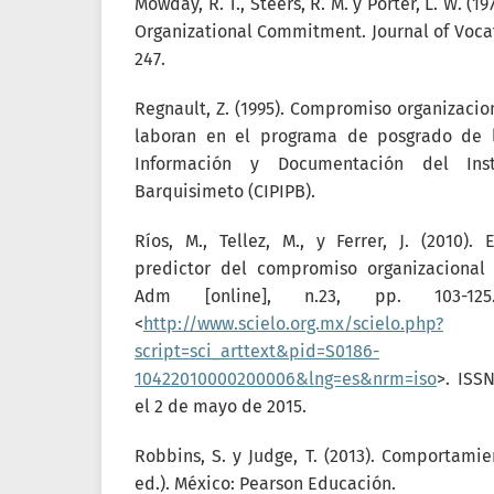
Mowday, R. T., Steers, R. M. y Porter, L. W. (
Organizational Commitment. Journal of Vocat
247.
Regnault, Z. (1995). Compromiso organizacio
laboran en el programa de posgrado de l
Información y Documentación del Ins
Barquisimeto (CIPIPB).
Ríos, M., Tellez, M., y Ferrer, J. (2010
predictor del compromiso organizacional
Adm [online], n.23, pp. 103-12
<
http://www.scielo.org.mx/scielo.php?
script=sci_arttext&pid=S0186-
10422010000200006&lng=es&nrm=iso
>. ISS
el 2 de mayo de 2015.
Robbins, S. y Judge, T. (2013). Comportamie
ed.). México: Pearson Educación.