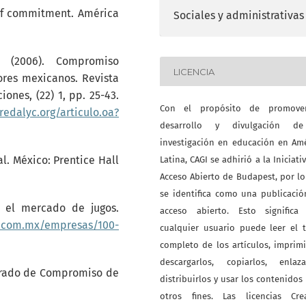
 of commitment. América
Sociales y administrativas
, (2006). Compromiso
LICENCIA
ores mexicanos. Revista
iones, (22) 1, pp. 25-43.
Con el propósito de promove
redalyc.org/articulo.oa?
desarrollo y divulgación d
investigación en educación en Am
al. México: Prentice Hall
Latina, CAGI se adhirió a la Iniciati
Acceso Abierto de Budapest, por l
se identifica como una publicaci
r el mercado de jugos.
acceso abierto. Esto significa
o.com.mx/empresas/100-
cualquier usuario puede leer el 
completo de los artículos, imprimi
descargarlos, copiarlos, enlazar
 Grado de Compromiso de
distribuirlos y usar los contenidos
otros fines. Las licencias Crea