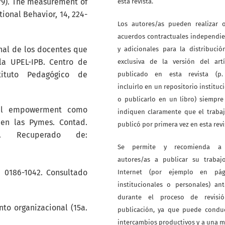
1979). The measurement of
esta revista.
ional Behavior, 14, 224-
Los autores/as pueden realizar o
acuerdos contractuales independi
nal de los docentes que
y adicionales para la distribuci
a UPEL-IPB. Centro de
exclusiva de la versión del artí
tituto Pedagógico de
publicado en esta revista (p. 
incluirlo en un repositorio instituc
o publicarlo en un libro) siempr
). El empowerment como
indiquen claramente que el traba
 en las Pymes. Contad.
publicó por primera vez en esta revi
5. Recuperado de:
Se permite y recomienda a
autores/as a publicar su trabaj
N 0186-1042. Consultado
Internet (por ejemplo en pág
institucionales o personales) an
durante el proceso de revisi
nto organizacional (15a.
publicación, ya que puede conduc
intercambios productivos y a una 