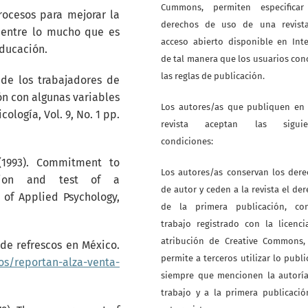
Cummons, permiten especificar
rocesos para mejorar la
derechos de uso de una revist
 entre lo mucho que es
acceso abierto disponible en Int
Educación.
de tal manera que los usuarios co
las reglas de publicación.
 de los trabajadores de
ón con algunas variables
Los autores/as que publiquen en 
ología, Vol. 9, No. 1 pp.
revista aceptan las siguie
condiciones:
 (1993). Commitment to
Los autores/as conservan los der
nsion and test of a
de autor y ceden a la revista el de
 of Applied Psychology,
de la primera publicación, co
trabajo registrado con la licenc
atribución de Creative Commons,
 de refrescos en México.
permite a terceros utilizar lo publ
os/reportan-alza-venta-
siempre que mencionen la autoría
trabajo y a la primera publicaci