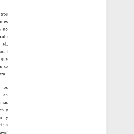
tros
entes
ón no
culo
ej.,
ional
e que
jo se
sta.
 los
o en
inas
tes y
ón y
ir a
mayor