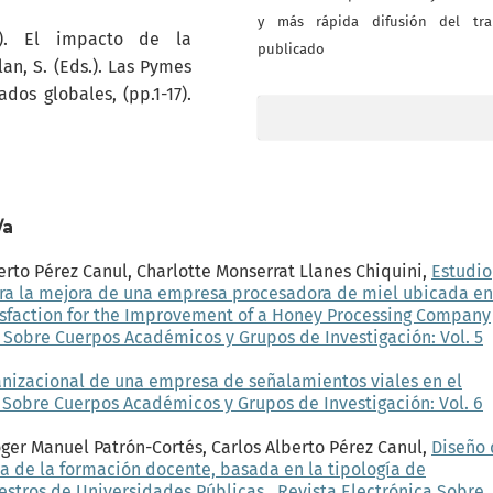
y más rápida difusión del tra
4). El impacto de la
publicado
lan, S. (Eds.). Las Pymes
dos globales, (pp.1-17).
/a
erto Pérez Canul, Charlotte Monserrat Llanes Chiquini,
Estudio
ara la mejora de una empresa procesadora de miel ubicada en
isfaction for the Improvement of a Honey Processing Company
 Sobre Cuerpos Académicos y Grupos de Investigación: Vol. 5
anizacional de una empresa de señalamientos viales en el
 Sobre Cuerpos Académicos y Grupos de Investigación: Vol. 6
oger Manuel Patrón-Cortés, Carlos Alberto Pérez Canul,
Diseño 
ia de la formación docente, basada en la tipología de
aestros de Universidades Públicas
,
Revista Electrónica Sobre