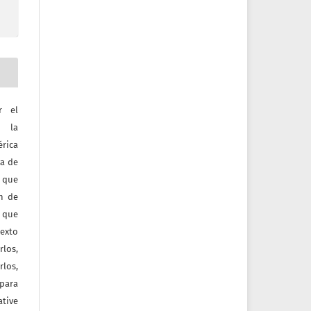
r el
e la
érica
va de
o que
ón de
 que
texto
rlos,
los,
 para
tive