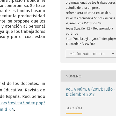
participación donde el
organizacional de los trabajadores
 su compromiso. Se hace
estudio de una empresa
ma de estímulos basado
refresquera ubicada en México.
mentar la productividad
Revista Electrónica Sobre Cuerpos
nte, se propone que los
Académicos Y Grupos De
 y atención al personal
Investigación
,
4
(8). Recuperado a
ya que los trabajadores
partir de
so y por el cual están
http://mail.cagi.org.mx/index.php/
AGI/article/view/146
Más formatos de cita
NÚMERO
nal de los docentes: un
Vol. 4 Núm. 8 (2017): Julio -
n Educativa. Revista de
Diciembre 2017
 de España. Recuperado
.org/revista/index.php?
SECCIÓN
emid=64
.