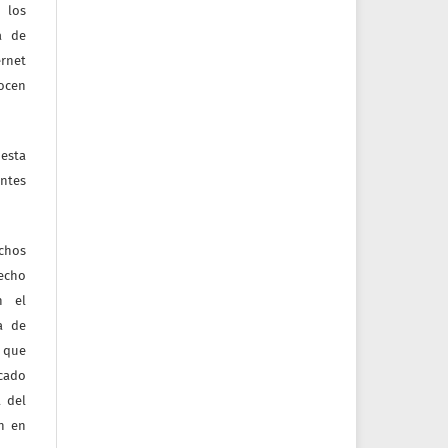
 los
a de
ernet
nocen
esta
ntes
echos
recho
n el
ia de
 que
icado
 del
ón en