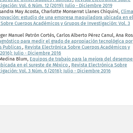
ación: Vol. 6 Núm. 12 (2019): Julio - Diciembre 2019
sandra May Acosta, Charlotte Monserrat Llanes Chiquini,
Clim
innovación: estudio de una empresa maquiladora ubicada en e
 Sobre Cuerpos Académicos y Grupos de Investigación: Vol. 3
oger Manuel Patrón Cortés, Carlos Alberto Pérez Canul, Ana Ro
agnóstico para medir el grado de apropiación tecnológica por
s Publicas
,
Revista Electrónica Sobre Cuerpos Académicos y
2016): Julio - Diciembre 2016
 Medina Blum,
Equipos de trabajo para la mejora del desempe
bicada en el sureste de México
,
Revista Electrónica Sobre
ación: Vol. 3 Núm. 6 (2016): Julio - Diciembre 2016