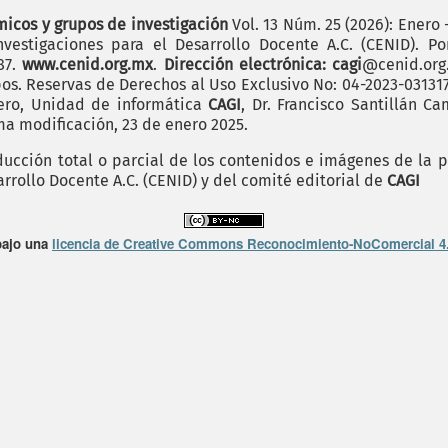
icos y grupos de investigación
Vol. 13 Núm. 25 (2026): Enero 
vestigaciones para el Desarrollo Docente A.C. (CENID). P
187.
www.cenid.org.mx
.
Dirección electrónica: cagi
@cenid.or
pos. Reservas de Derechos al Uso Exclusivo No: 04-2023-0313
mero, Unidad de informática
CAGI
, Dr. Francisco Santillán C
ima modificación, 23 de enero 2025.
cción total o parcial de los contenidos e imágenes de la p
arrollo Docente A.C. (CENID) y del comité editorial de
CAGI
bajo una
licencia de Creative Commons Reconocimiento-NoComercial 4.