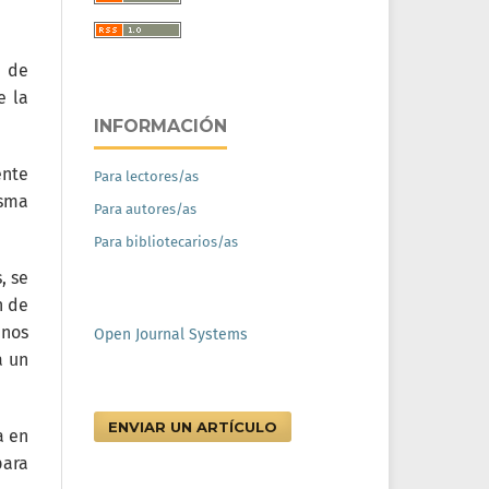
n de
e la
INFORMACIÓN
ente
Para lectores/as
isma
Para autores/as
Para bibliotecarios/as
, se
n de
enos
Open Journal Systems
á un
ENVIAR UN ARTÍCULO
a en
para