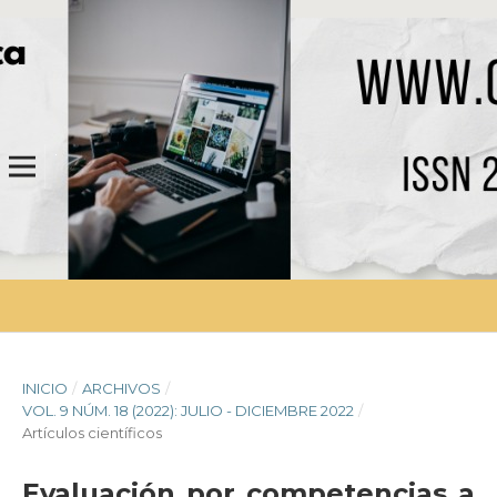
INICIO
/
ARCHIVOS
/
VOL. 9 NÚM. 18 (2022): JULIO - DICIEMBRE 2022
/
Artículos científicos
Evaluación por competencias a