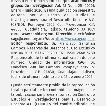
Revista Electrónica sobre cuerpos académicos y
grupos de investigación
Vol. 13 Núm. 25 (2026):
Enero - Junio 2026. Es una publicación semestral
editada por el Centro de Estudios e
Investigaciones para el Desarrollo Docente A.C.
(CENID). Pompeya 2705 Col Providencia C.P.
44630, Guadalajara, Jalisco, teléfono 33 1061
8187.
www.cenid.org.mx
.
Dirección electrónica:
cagi
@cenid.org.mx
Web:
http://www.cagi.org.mx
.
Editor responsable;
Dr. Francisco Santillán
Campos. Reservas de Derechos al Uso Exclusivo
No: 04-2023-031317090200-102, ISSN 2448-6280
Responsable de la última actualización de este
número, Unidad de informática
CAGI
, Dr.
Francisco Santillán Campos, Pompeya 2705 Col
Providencia C.P. 44630, Guadalajara, Jalisco,
fecha de última modificación, 23 de enero 2025.
Queda estrictamente prohibida la reproducción
total o parcial de los contenidos e imágenes de
la publicación sin previa autorización Centro de
Estudios e Investigaciones para el Desarrollo
Docente A.C. (CENID) y del comité editorial de