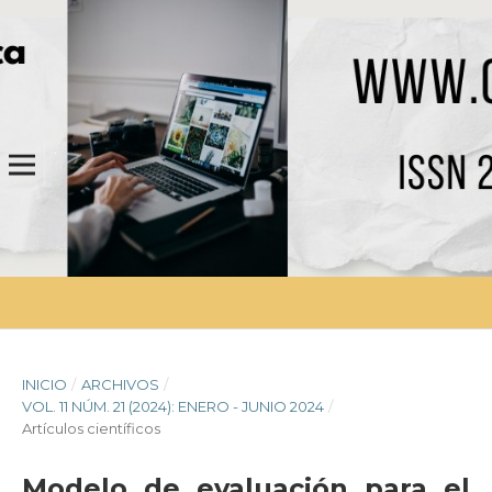
INICIO
/
ARCHIVOS
/
VOL. 11 NÚM. 21 (2024): ENERO - JUNIO 2024
/
Artículos científicos
Modelo de evaluación para el