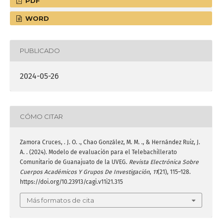
PDF
WORD
PUBLICADO
2024-05-26
CÓMO CITAR
Zamora Cruces, . J. O. ., Chao González, M. M. ., & Hernández Ruiz, J.
A. . (2024). Modelo de evaluación para el Telebachillerato
Comunitario de Guanajuato de la UVEG.
Revista Electrónica Sobre
Cuerpos Académicos Y Grupos De Investigación
,
11
(21), 115–128.
https://doi.org/10.23913/cagi.v11i21.315
Más formatos de cita