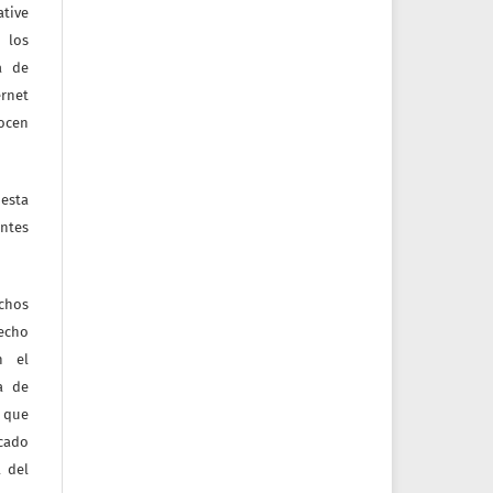
tive
 los
a de
ernet
nocen
esta
ntes
echos
recho
n el
ia de
 que
icado
 del