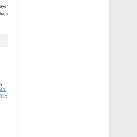
mayor
bajo
,
omo
,
o -