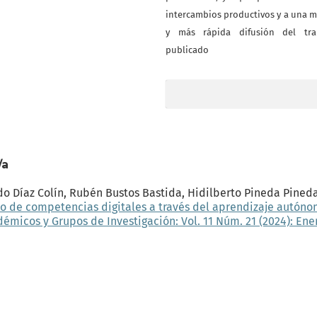
intercambios productivos y a una 
y más rápida difusión del tra
publicado
/a
o Díaz Colín, Rubén Bustos Bastida, Hidilberto Pineda Pineda
llo de competencias digitales a través del aprendizaje autón
émicos y Grupos de Investigación: Vol. 11 Núm. 21 (2024): Ener