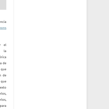
ncia
mons
r el
e la
érica
va de
o que
ón de
 que
texto
rlos,
los,
 para