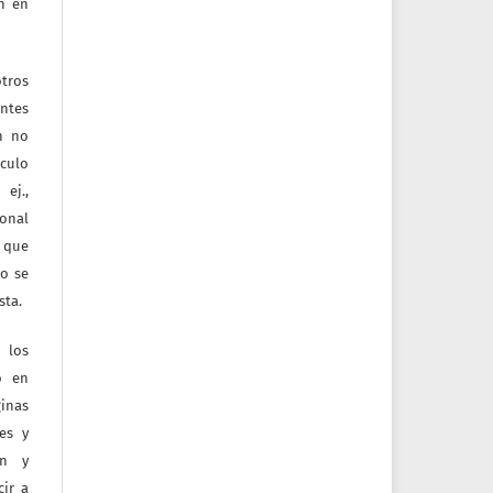
ón en
tros
entes
ón no
culo
ej.,
ional
e que
jo se
sta.
 los
o en
inas
tes y
ón y
ir a