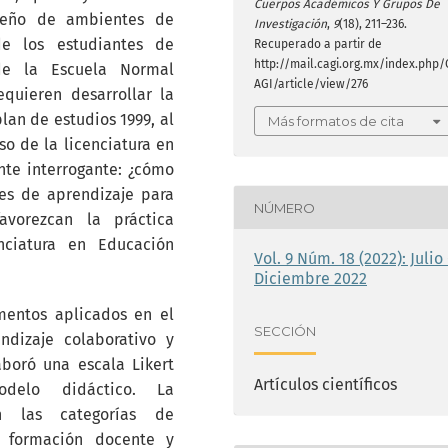
Cuerpos Académicos Y Grupos De
iseño de ambientes de
Investigación
,
9
(18), 211–236.
e los estudiantes de
Recuperado a partir de
http://mail.cagi.org.mx/index.php/
de la Escuela Normal
AGI/article/view/276
quieren desarrollar la
an de estudios 1999, al
Más formatos de cita
so de la licenciatura en
nte interrogante: ¿cómo
es de aprendizaje para
NÚMERO
favorezcan la práctica
nciatura en Educación
Vol. 9 Núm. 18 (2022): Julio 
Diciembre 2022
umentos aplicados en el
SECCIÓN
endizaje colaborativo y
boró una escala Likert
Artículos científicos
delo didáctico. La
n las categorías de
, formación docente y