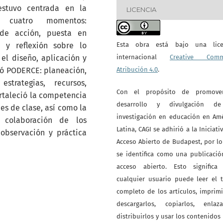
 estuvo centrada en la
LICENCIA
en cuatro momentos:
 de acción, puesta en
s y reflexión sobre lo
Esta obra está bajo una lice
el diseño, aplicación y
internacional
Creative Com
ó PODERCE: planeación,
Atribución 4.0
.
strategias, recursos,
Con el propósito de promove
rtaleció la competencia
desarrollo y divulgación d
es de clase, así como la
investigación en educación en Am
 colaboración de los
Latina, CAGI se adhirió a la Iniciati
observación y práctica
Acceso Abierto de Budapest, por l
se identifica como una publicaci
acceso abierto. Esto significa
cualquier usuario puede leer el 
completo de los artículos, imprimi
descargarlos, copiarlos, enlazar
distribuirlos y usar los contenidos