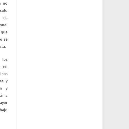
ón no
culo
ej.,
ional
e que
jo se
sta.
 los
o en
inas
tes y
ón y
ir a
mayor
bajo