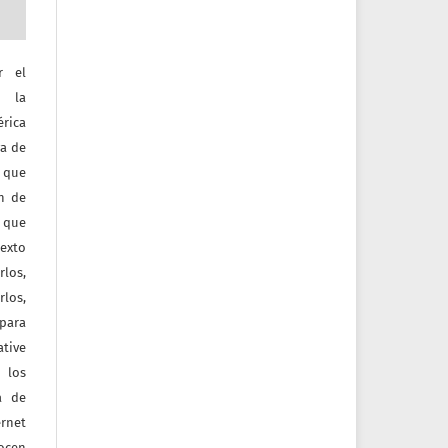
r el
e la
érica
va de
o que
ón de
 que
texto
rlos,
los,
 para
tive
 los
a de
ernet
nocen