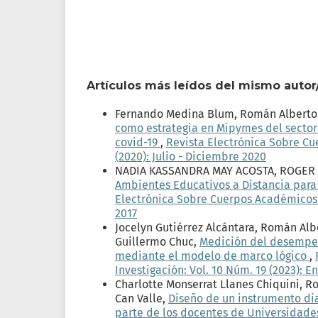
Artículos más leídos del mismo autor
Fernando Medina Blum, Román Alberto 
como estrategia en Mipymes del sector 
covid-19
,
Revista Electrónica Sobre Cu
(2020): Julio - Diciembre 2020
NADIA KASSANDRA MAY ACOSTA, ROGER
Ambientes Educativos a Distancia para
Electrónica Sobre Cuerpos Académicos y 
2017
Jocelyn Gutiérrez Alcántara, Román Albe
Guillermo Chuc,
Medición del desempeño
mediante el modelo de marco lógico
,
Investigación: Vol. 10 Núm. 19 (2023): E
Charlotte Monserrat Llanes Chiquini, R
Can Valle,
Diseño de un instrumento di
parte de los docentes de Universidade