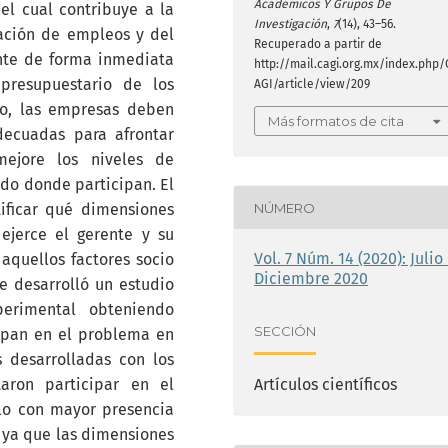
Académicos Y Grupos De
 el cual contribuye a la
Investigación
,
7
(14), 43–56.
ación de empleos y del
Recuperado a partir de
ente de forma inmediata
http://mail.cagi.org.mx/index.php/
 presupuestario de los
AGI/article/view/209
to, las empresas deben
Más formatos de cita
decuadas para afrontar
ejore los niveles de
do donde participan. El
NÚMERO
tificar qué dimensiones
ejerce el gerente y su
Vol. 7 Núm. 14 (2020): Julio 
aquellos factores socio
Diciembre 2020
e desarrolló un estudio
erimental obteniendo
SECCIÓN
cipan en el problema en
s desarrolladas con los
aron participar en el
Artículos científicos
ilo con mayor presencia
 ya que las dimensiones