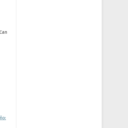
 Can
ño: