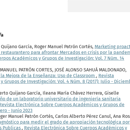
/a
Quijano García, Roger Manuel Patrón Cortés,
Marketing proac
restaurantero para afrontar Mercados en crisis por la pande
erpos Académicos y Grupos de Investigación: Vol. 7 Núm. 14
 MANUEL PATRÓN CORTES, JOSÉ ALONSO SAHUÁ MALDONADO,
 la Mejora de la Enseñanza: Uso de Classroom
,
Revista
Grupos de Investigación: Vol. 4 Núm. 8 (2017): Julio - Diciem
rto Quijano García, Ileana María Chávez Herrera, Giselle
 de un laboratorio universitario de ingeniería sanitaria
Revista Electrónica Sobre Cuerpos Académicos y Grupos de
nero - Junio 2023
oger Manuel Patrón Cortés, Carlos Alberto Pérez Canul, Ana Ro
agnóstico para medir el grado de apropiación tecnológica por
s Publicas
,
Revista Electrónica Sobre Cuerpos Académicos y