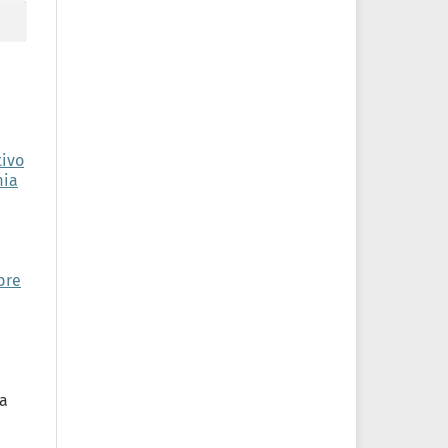
tivo
mia
bre
sa