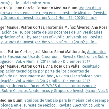
2016): Julio - Diciembre 2016
berto Quijano García, Fernando Medina Blum,
Mejora de la
mpresa de sistemas de riego en el sureste de México
,
Revista
Grupos de Investigación: Vol. 7 Núm. 14 (2020): Julio -
oger Manuel Patrón Cortés, Hortensia Muñoz Álvarez, Ana Rosa
iación de TIC por parte de los Docentes de Universidades
opriation of ICT by Teachers of Public Universities
,
Revista
Grupos de Investigación: Vol. 5 Núm. 10 (2018): Julio -
uel Patrón Cortes, José Alonso Sahuí Maldonado,
Ambientes
 de la Enseñanza: Uso de Classroom
,
Revista Electrónica Sobre
ación: Vol. 4 Núm. 8 (2017): Julio - Diciembre 2017
oger Manuel Patrón Cortés, Ana Rosa Can Valle,
Resultado
opiación tecnológica por parte de los docentes de
iseño de un instrumento ad hoc
,
Revista Electrónica Sobre
ación: Vol. 4 Núm. 8 (2017): Julio - Diciembre 2017
ión y diferenciación en MIPYMES del sector turismo de
a Sobre Cuerpos Académicos y Grupos de Investigación: Vol. 3
 Medina Blum,
Equipos de trabajo para la mejora del desempe
bicada en el sureste de México
,
Revista Electrónica Sobre