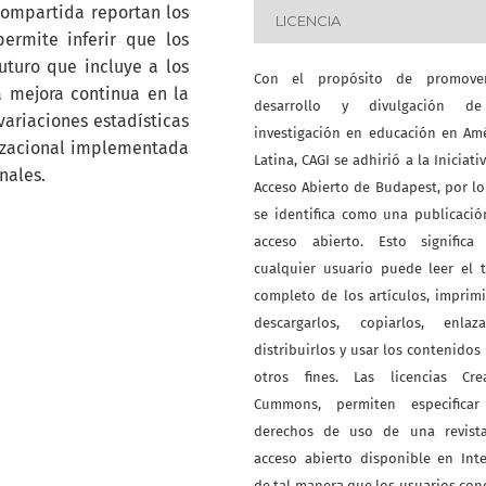
 compartida reportan los
LICENCIA
ermite inferir que los
uturo que incluye a los
Con el propósito de promove
 mejora continua en la
desarrollo y divulgación d
variaciones estadísticas
investigación en educación en Am
nizacional implementada
Latina, CAGI se adhirió a la Iniciati
nales.
Acceso Abierto de Budapest, por l
se identifica como una publicaci
acceso abierto. Esto significa
cualquier usuario puede leer el 
completo de los artículos, imprimi
descargarlos, copiarlos, enlazar
distribuirlos y usar los contenidos
otros fines. Las licencias Crea
Cummons, permiten especificar
derechos de uso de una revist
acceso abierto disponible en Int
de tal manera que los usuarios co