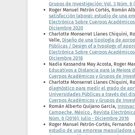
Grupos de Investigación: Vol. 3 Núm. 6 (
Roger Manuel Patrón Cortés, Román Al
satisfacción laboral: estudio de una e
Electrónica Sobre Cuerpos Académicos y 
Diciembre 2020
Charlotte Monserrat Llanes Chiquini, R
Valle,
Diseño de una tipología de aprop
Públicas / Design of a typology of appr
Electrónica Sobre Cuerpos Académicos y 
Diciembre 2018
Nadia Kassandra May Acosta, Roger Man
Educativos a Distancia para la Mejora
Cuerpos Académicos y Grupos de Investig
Charlotte Monserrat Llanes Chiquini, R
diagnóstico para medir el grado de apr
Universidades Públicas a través del d
Cuerpos Académicos y Grupos de Investig
Román Alberto Quijano García,
Innovac
Campeche, México
,
Revista Electrónic
Núm. 6 (2016): Julio - Diciembre 2016
Roger Manuel Patrón-Cortés, Fernando
estudio de una empresa maquiladora u