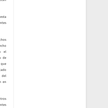
esta
ntes
echos
recho
n el
ia de
 que
icado
 del
ón en
tros
entes