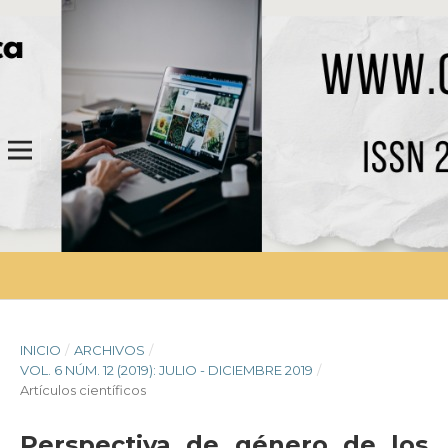
INICIO
/
ARCHIVOS
/
VOL. 6 NÚM. 12 (2019): JULIO - DICIEMBRE 2019
/
Artículos científicos
Perspectiva de género de los