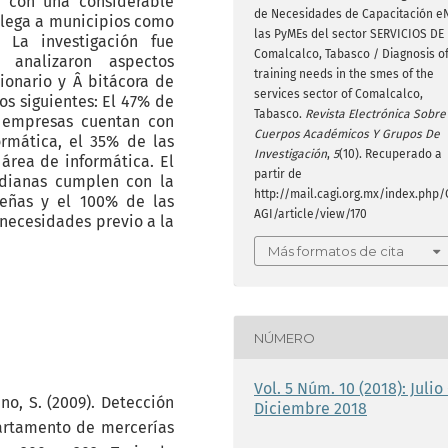
 con una considerable
de Necesidades de Capacitación e
 llega a municipios como
las PyMEs del sector SERVICIOS DE
 La investigación fue
Comalcalco, Tabasco / Diagnosis o
 analizaron aspectos
training needs in the smes of the
tionario y Â bitácora de
services sector of Comalcalco,
os siguientes: El 47% de
Tabasco.
Revista Electrónica Sobre
 empresas cuentan con
Cuerpos Académicos Y Grupos De
rmática, el 35% de las
Investigación
,
5
(10). Recuperado a
área de informática. El
partir de
dianas cumplen con la
http://mail.cagi.org.mx/index.php/
ueñas y el 100% de las
AGI/article/view/170
necesidades previo a la
Más formatos de cita
NÚMERO
Vol. 5 Núm. 10 (2018): Julio 
no, S. (2009). Detección
Diciembre 2018
artamento de mercerías