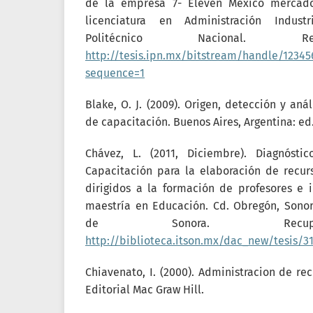
de la empresa 7- Eleven México mercado
licenciatura en Administración Industri
Politécnico Nacional. R
http://tesis.ipn.mx/bitstream/handle/12345
sequence=1
Blake, O. J. (2009). Origen, detección y aná
de capacitación. Buenos Aires, Argentina: ed
Chávez, L. (2011, Diciembre). Diagnóst
Capacitación para la elaboración de recur
dirigidos a la formación de profesores e i
maestría en Educación. Cd. Obregón, Sonora
de Sonora. Recup
http://biblioteca.itson.mx/dac_new/tesis/3
Chiavenato, I. (2000). Administracion de re
Editorial Mac Graw Hill.