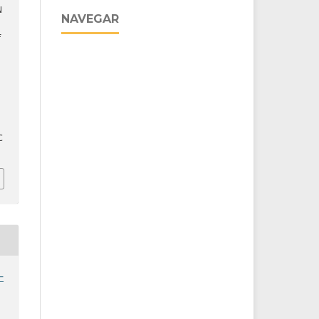
N
NAVEGAR
f
C
-