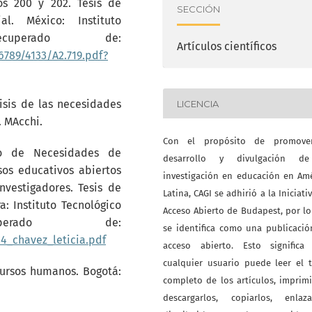
s 200 y 202. Tesis de
SECCIÓN
al. México: Instituto
ecuperado de:
Artículos científicos
6789/4133/A2.719.pdf?
lisis de las necesidades
LICENCIA
. MAcchi.
Con el propósito de promove
ico de Necesidades de
desarrollo y divulgación d
sos educativos abiertos
investigación en educación en Am
nvestigadores. Tesis de
Latina, CAGI se adhirió a la Iniciati
: Instituto Tecnológico
Acceso Abierto de Budapest, por l
erado de:
se identifica como una publicaci
14_chavez_leticia.pdf
acceso abierto. Esto significa
cualquier usuario puede leer el 
cursos humanos. Bogotá:
completo de los artículos, imprimi
descargarlos, copiarlos, enlazar