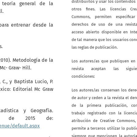
distribuirlos y usar los contenidos
a teoría general de la
otros fines. Las licencias Crea
l.
Cummons, permiten especificar
 para entrenar desde la
derechos de uso de una revist
acceso abierto disponible en Int
de tal manera que los usuarios co
s.
las reglas de publicación.
(2010). Metodología de la
Los autores/as que publiquen en 
Mc- Graw- Hill.
revista aceptan las siguie
condiciones:
C., y Baptista Lucio, P.
xico: Editorial Mc Graw
Los autores/as conservan los der
de autor y ceden a la revista el de
de la primera publicación, co
adística y Geografía.
trabajo registrado con la licenc
o de 2015 de:
atribución de Creative Commons,
enue/default.aspx
permite a terceros utilizar lo publ
siempre que mencionen la autoría