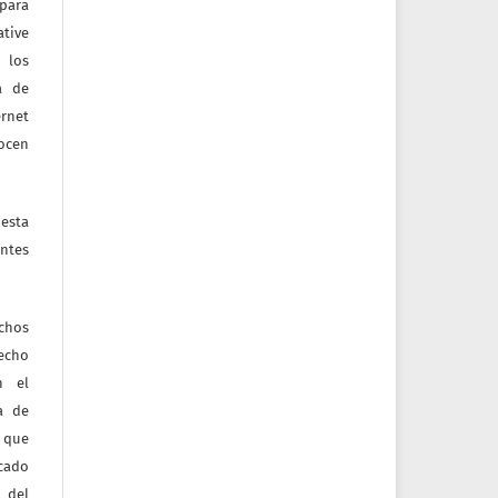
 para
tive
 los
a de
ernet
nocen
esta
ntes
echos
recho
n el
ia de
 que
icado
 del