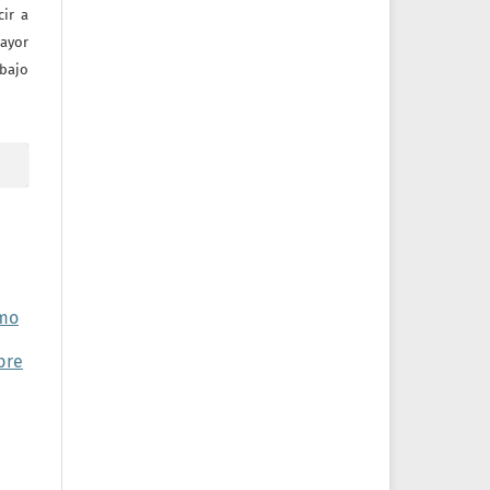
ir a
mayor
bajo
omo
bre