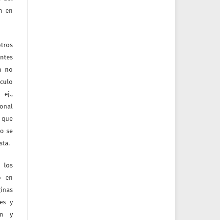
ón en
tros
entes
ón no
culo
ej.,
ional
e que
jo se
sta.
 los
o en
inas
tes y
ón y