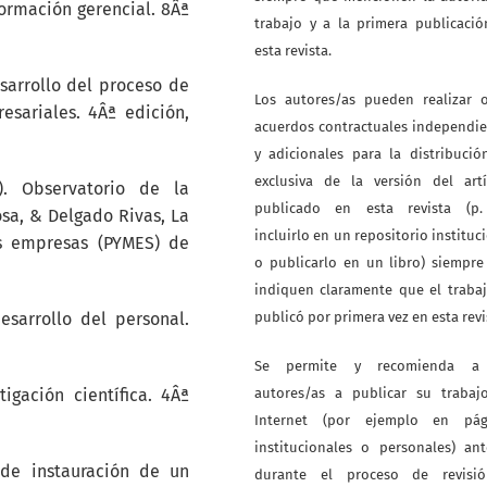
formación gerencial. 8Âª
trabajo y a la primera publicaci
esta revista.
sarrollo del proceso de
Los autores/as pueden realizar o
esariales. 4Âª edición,
acuerdos contractuales independi
y adicionales para la distribuci
exclusiva de la versión del artí
). Observatorio de la
publicado en esta revista (p. 
sa, & Delgado Rivas, La
incluirlo en un repositorio instituc
s empresas (PYMES) de
o publicarlo en un libro) siempr
indiquen claramente que el traba
desarrollo del personal.
publicó por primera vez en esta revi
Se permite y recomienda a
igación científica. 4Âª
autores/as a publicar su trabaj
Internet (por ejemplo en pág
institucionales o personales) an
 de instauración de un
durante el proceso de revisi