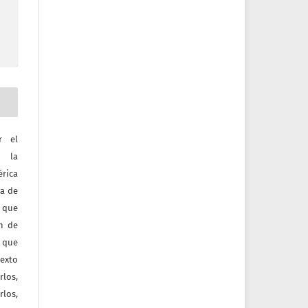
r el
e la
érica
va de
o que
ón de
 que
texto
rlos,
los,