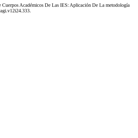
 De Cuerpos Académicos De Las IES: Aplicación De La metodología
cagi.v12i24.333.