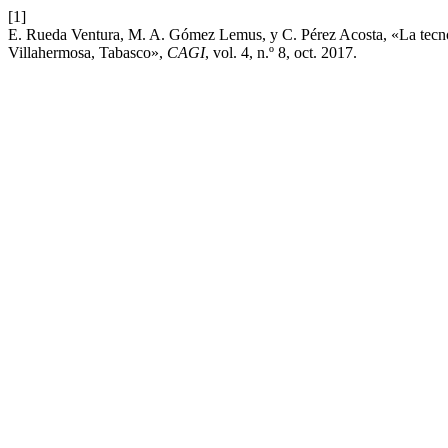
[1]
E. Rueda Ventura, M. A. Gómez Lemus, y C. Pérez Acosta, «La tecnol
Villahermosa, Tabasco»,
CAGI
, vol. 4, n.º 8, oct. 2017.