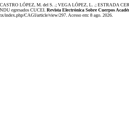
TRO LÓPEZ, M. del S. .; VEGA LÓPEZ, L. .; ESTRADA CERVANTES
L-IINDU egresados CUCEI.
Revista Electrónica Sobre Cuerpos Acadé
.mx/index.php/CAGI/article/view/297. Acesso em: 8 ago. 2026.